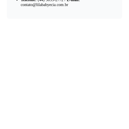
contato@lilababyecia.com.br
Lila Baby Store
Moda infantil com amor e cuidado para cada fase do seu bebê.
Qualidade, conforto e estilo para as crianças mais especiais.
LOJA
Todos os Produtos
Bebê (0-24 meses)
Infantil (2-8 anos)