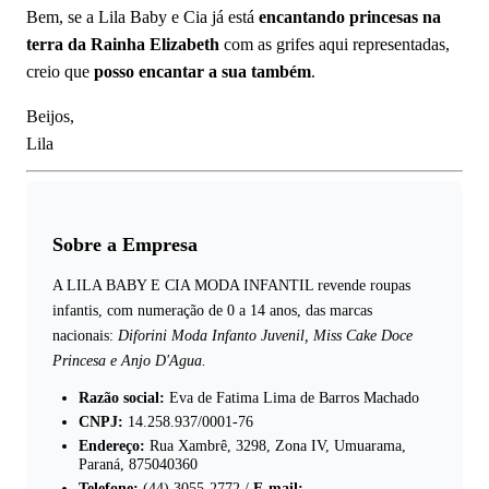
Bem, se a Lila Baby e Cia já está
encantando princesas na
terra da Rainha Elizabeth
com as grifes aqui representadas,
creio que
posso encantar a sua também
.
Beijos,
Lila
Sobre a Empresa
A LILA BABY E CIA MODA INFANTIL revende roupas
infantis, com numeração de 0 a 14 anos, das marcas
nacionais:
Diforini Moda Infanto Juvenil, Miss Cake Doce
Princesa e Anjo D'Agua.
Razão social:
Eva de Fatima Lima de Barros Machado
CNPJ:
14.258.937/0001-76
Endereço:
Rua Xambrê, 3298, Zona IV, Umuarama,
Paraná, 875040360
Telefone:
(44) 3055-2772 /
E-mail: