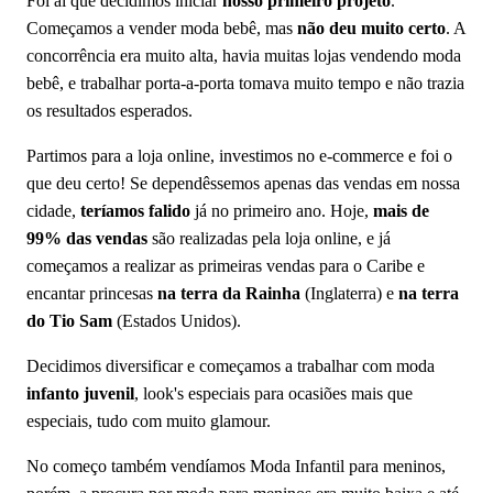
Foi aí que decidimos iniciar
nosso primeiro projeto
.
Começamos a vender moda bebê, mas
não deu muito certo
. A
concorrência era muito alta, havia muitas lojas vendendo moda
bebê, e trabalhar porta-a-porta tomava muito tempo e não trazia
os resultados esperados.
Partimos para a loja online, investimos no e-commerce e foi o
que deu certo! Se dependêssemos apenas das vendas em nossa
cidade,
teríamos falido
já no primeiro ano. Hoje,
mais de
99% das vendas
são realizadas pela loja online, e já
começamos a realizar as primeiras vendas para o Caribe e
encantar princesas
na terra da Rainha
(Inglaterra) e
na terra
do Tio Sam
(Estados Unidos).
Decidimos diversificar e começamos a trabalhar com moda
infanto juvenil
, look's especiais para ocasiões mais que
especiais, tudo com muito glamour.
No começo também vendíamos Moda Infantil para meninos,