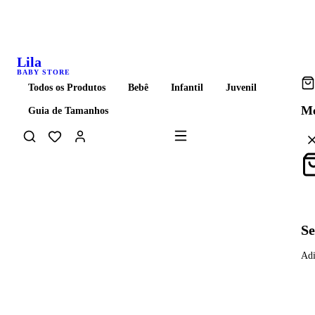
Frete grátis acima de R$ 399 para todo o Brasil
Lila
BABY STORE
Todos os Produtos
Bebê
Infantil
Juvenil
Me
Guia de Tamanhos
Carrinho
Se
Adi