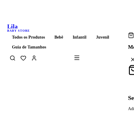
Frete grátis acima de R$ 399 para todo o Brasil
Lila
BABY STORE
Todos os Produtos
Bebê
Infantil
Juvenil
Me
Guia de Tamanhos
Carrinho
Se
Adi