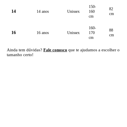
150-
82
14
14 anos
Unissex
160
cm
cm
160-
88
16
16 anos
Unissex
170
cm
cm
Ainda tem dúvidas?
Fale conosco
que te ajudamos a escolher o
tamanho certo!