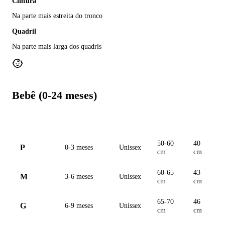
Cintura
Na parte mais estreita do tronco
Quadril
Na parte mais larga dos quadris
Bebê (0-24 meses)
Tamanho
Faixa Etária
Gênero
Altura
Busto
50-60
40
P
0-3 meses
Unissex
cm
cm
60-65
43
M
3-6 meses
Unissex
cm
cm
65-70
46
G
6-9 meses
Unissex
cm
cm