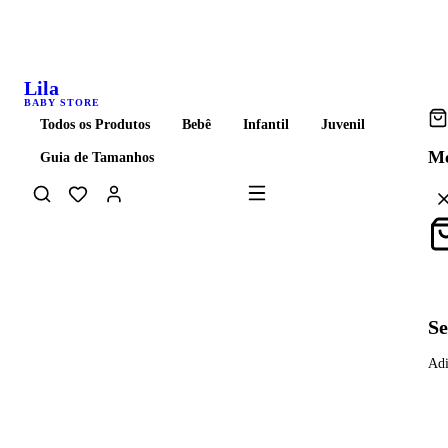
Frete grátis acima de R$ 399 para todo o Brasil
Lila
BABY STORE
Todos os Produtos
Bebê
Infantil
Juvenil
Me
Guia de Tamanhos
Carrinho
Se
Adi