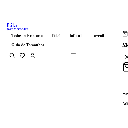
Frete grátis acima de R$ 399 para todo o Brasil
Lila
BABY STORE
Todos os Produtos
Bebê
Infantil
Juvenil
Me
Guia de Tamanhos
Carrinho
Se
Adi