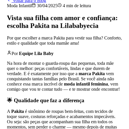
Voltar para o Blog
Moda Infantil
30/04/2025
4 min de leitura
Vista sua filha com amor e confiança:
escolha Pakita na Lilababyecia
Por que escolher a marca Pakita para vestir sua filha? Conforto,
estilo e qualidade que toda mamãe ama!
Por
Equipe Lila Baby
Na hora de montar o guarda-roupa das pequenas, toda mãe
quer o melhor: peças confortáveis, lindas e que durem de
verdade. E é exatamente por isso que a
marca Pakita
vem
conquistando tantas famílias pelo Brasil. Se você ainda não
conhece essa marca incrível de
moda infantil feminina
, vem
comigo que vou te contar tudo — e te mostrar onde encontrar!
🌟
Qualidade que faz a diferença
A
Pakita
é sinônimo de roupas bem-feitas, com tecidos de
toque suave, costuras reforçadas e acabamentos impecáveis.
Ou seja: são peças que acompanham sua filha em todos os
momentos, sem perder o charme — mesmo depois de muitas