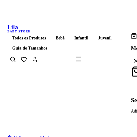
Frete grátis acima de R$ 399 para todo o Brasil
Lila
BABY STORE
Todos os Produtos
Bebê
Infantil
Juvenil
Me
Guia de Tamanhos
Carrinho
Se
Adi