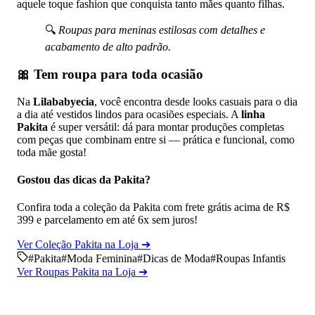
aquele toque fashion que conquista tanto mães quanto filhas.
🔍
Roupas para meninas estilosas com detalhes e
acabamento de alto padrão.
🎀
Tem roupa para toda ocasião
Na
Lilababyecia
, você encontra desde looks casuais para o dia
a dia até vestidos lindos para ocasiões especiais. A
linha
Pakita
é super versátil: dá para montar produções completas
com peças que combinam entre si — prática e funcional, como
toda mãe gosta!
Gostou das dicas da Pakita?
Confira toda a coleção da Pakita com frete grátis acima de R$
399 e parcelamento em até 6x sem juros!
Ver Coleção Pakita na Loja ➔
#
Pakita
#
Moda Feminina
#
Dicas de Moda
#
Roupas Infantis
Ver Roupas Pakita na Loja ➔